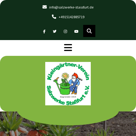
Skip
info@salzwerke-stassfurt.de
to
+4915142885719
content