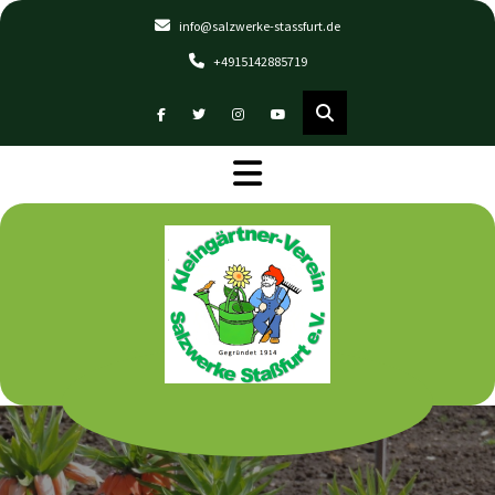
Skip
info@salzwerke-stassfurt.de
to
+4915142885719
content